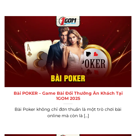
Bài POKER – Game Bài Đổi Thưởng Ăn Khách Tại
1GOM 2025
Bài Poker không chỉ đơn thuần là một trò chơi bài
online mà còn là [...]