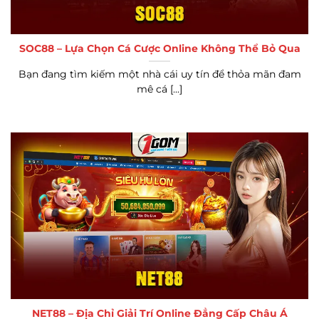
SOC88 – Lựa Chọn Cá Cược Online Không Thể Bỏ Qua
Bạn đang tìm kiếm một nhà cái uy tín để thỏa mãn đam
mê cá [...]
NET88 – Địa Chỉ Giải Trí Online Đẳng Cấp Châu Á