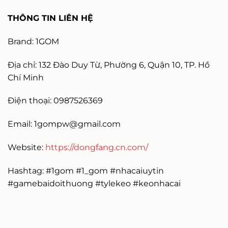
THÔNG TIN LIÊN HỆ
Brand: 1GOM
Địa chỉ: 132 Đào Duy Từ, Phường 6, Quận 10, TP. Hồ
Chí Minh
Điện thoại: 0987526369
Email:
1gompw@gmail.com
Website:
https://dongfang.cn.com/
Hashtag: #1gom #1_gom #nhacaiuytin
#gamebaidoithuong #tylekeo #keonhacai