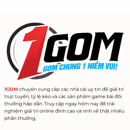
1GOM
chuyên cung cấp các nhà cái uy tín để giải trí
trực tuyến, tỷ lệ kèo và các sản phẩm game bài đổi
thưởng hấp dẫn. Truy cập ngay hôm nay để trải
nghiệm giải trí online đỉnh cao và rinh về thật nhiều
phần thưởng.