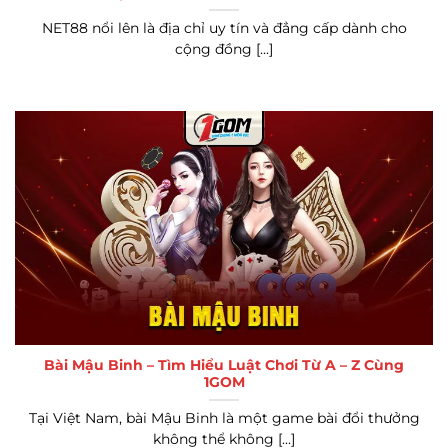
NET88 nổi lên là địa chỉ uy tín và đẳng cấp dành cho
cộng đồng [...]
Bài Mậu Binh – Tìm Hiểu Luật Chơi Từ A – Z Cùng
1GOM
Tại Việt Nam, bài Mậu Binh là một game bài đổi thưởng
không thể không [...]