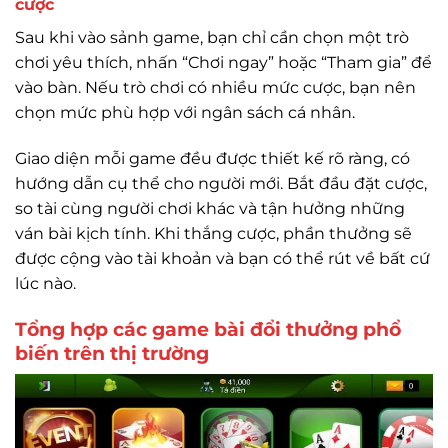
cược
Sau khi vào sảnh game, bạn chỉ cần chọn một trò
chơi yêu thích, nhấn “Chơi ngay” hoặc “Tham gia” để
vào bàn. Nếu trò chơi có nhiều mức cược, bạn nên
chọn mức phù hợp với ngân sách cá nhân.
Giao diện mỗi game đều được thiết kế rõ ràng, có
hướng dẫn cụ thể cho người mới. Bắt đầu đặt cược,
so tài cùng người chơi khác và tận hưởng những
ván bài kịch tính. Khi thắng cược, phần thưởng sẽ
được cộng vào tài khoản và bạn có thể rút về bất cứ
lúc nào.
Tổng hợp các game bài đổi thưởng phổ
biến trên thị trường