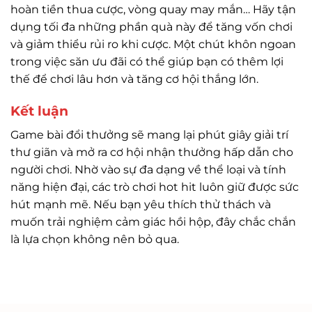
hoàn tiền thua cược, vòng quay may mắn… Hãy tận
dụng tối đa những phần quà này để tăng vốn chơi
và giảm thiểu rủi ro khi cược. Một chút khôn ngoan
trong việc săn ưu đãi có thể giúp bạn có thêm lợi
thế để chơi lâu hơn và tăng cơ hội thắng lớn.
Kết luận
Game bài đổi thưởng sẽ mang lại phút giây giải trí
thư giãn và mở ra cơ hội nhận thưởng hấp dẫn cho
người chơi. Nhờ vào sự đa dạng về thể loại và tính
năng hiện đại, các trò chơi hot hit luôn giữ được sức
hút mạnh mẽ. Nếu bạn yêu thích thử thách và
muốn trải nghiệm cảm giác hồi hộp, đây chắc chắn
là lựa chọn không nên bỏ qua.