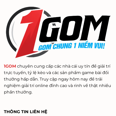
1GOM
chuyên cung cấp các nhà cái uy tín để giải trí
trực tuyến, tỷ lệ kèo và các sản phẩm game bài đổi
thưởng hấp dẫn. Truy cập ngay hôm nay để trải
nghiệm giải trí online đỉnh cao và rinh về thật nhiều
phần thưởng.
THÔNG TIN LIÊN HỆ