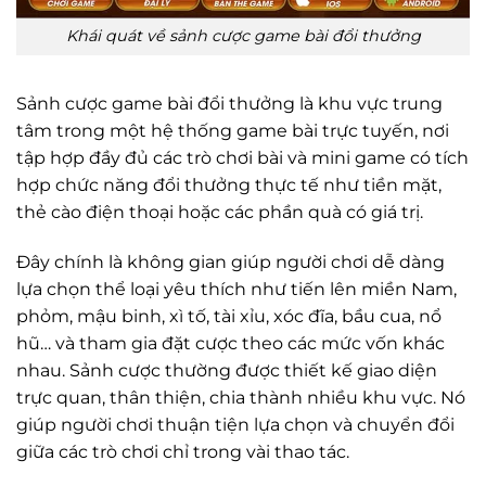
Khái quát về sảnh cược game bài đổi thưởng
Sảnh cược game bài đổi thưởng là khu vực trung
tâm trong một hệ thống game bài trực tuyến, nơi
tập hợp đầy đủ các trò chơi bài và mini game có tích
hợp chức năng đổi thưởng thực tế như tiền mặt,
thẻ cào điện thoại hoặc các phần quà có giá trị.
Đây chính là không gian giúp người chơi dễ dàng
lựa chọn thể loại yêu thích như tiến lên miền Nam,
phỏm, mậu binh, xì tố, tài xỉu, xóc đĩa, bầu cua, nổ
hũ… và tham gia đặt cược theo các mức vốn khác
nhau. Sảnh cược thường được thiết kế giao diện
trực quan, thân thiện, chia thành nhiều khu vực. Nó
giúp người chơi thuận tiện lựa chọn và chuyển đổi
giữa các trò chơi chỉ trong vài thao tác.