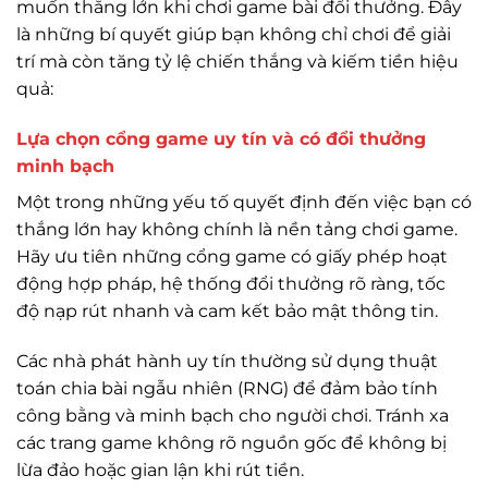
muốn thắng lớn khi chơi game bài đổi thưởng. Đây
là những bí quyết giúp bạn không chỉ chơi để giải
trí mà còn tăng tỷ lệ chiến thắng và kiếm tiền hiệu
quả:
Lựa chọn cổng game uy tín và có đổi thưởng
minh bạch
Một trong những yếu tố quyết định đến việc bạn có
thắng lớn hay không chính là nền tảng chơi game.
Hãy ưu tiên những cổng game có giấy phép hoạt
động hợp pháp, hệ thống đổi thưởng rõ ràng, tốc
độ nạp rút nhanh và cam kết bảo mật thông tin.
Các nhà phát hành uy tín thường sử dụng thuật
toán chia bài ngẫu nhiên (RNG) để đảm bảo tính
công bằng và minh bạch cho người chơi. Tránh xa
các trang game không rõ nguồn gốc để không bị
lừa đảo hoặc gian lận khi rút tiền.