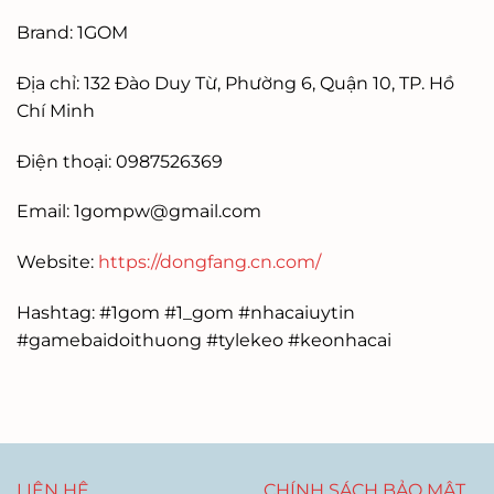
Brand: 1GOM
Địa chỉ: 132 Đào Duy Từ, Phường 6, Quận 10, TP. Hồ
Chí Minh
Điện thoại: 0987526369
Email:
1gompw@gmail.com
Website:
https://dongfang.cn.com/
Hashtag: #1gom #1_gom #nhacaiuytin
#gamebaidoithuong #tylekeo #keonhacai
LIÊN HỆ
CHÍNH SÁCH BẢO MẬT