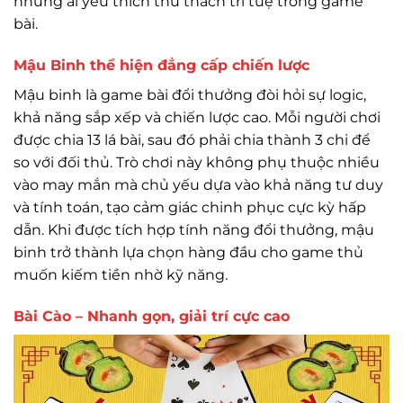
những ai yêu thích thử thách trí tuệ trong game
bài.
Mậu Binh thể hiện đẳng cấp chiến lược
Mậu binh là game bài đổi thưởng đòi hỏi sự logic,
khả năng sắp xếp và chiến lược cao. Mỗi người chơi
được chia 13 lá bài, sau đó phải chia thành 3 chi để
so với đối thủ. Trò chơi này không phụ thuộc nhiều
vào may mắn mà chủ yếu dựa vào khả năng tư duy
và tính toán, tạo cảm giác chinh phục cực kỳ hấp
dẫn. Khi được tích hợp tính năng đổi thưởng, mậu
binh trở thành lựa chọn hàng đầu cho game thủ
muốn kiếm tiền nhờ kỹ năng.
Bài Cào – Nhanh gọn, giải trí cực cao