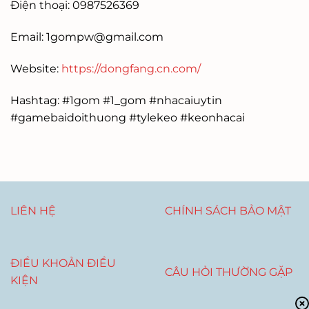
Điện thoại: 0987526369
Email:
1gompw@gmail.com
Website:
https://dongfang.cn.com/
Hashtag: #1gom #1_gom #nhacaiuytin
#gamebaidoithuong #tylekeo #keonhacai
LIÊN HỆ
CHÍNH SÁCH BẢO MẬT
ĐIỀU KHOẢN ĐIỀU
CÂU HỎI THƯỜNG GẶP
KIỆN