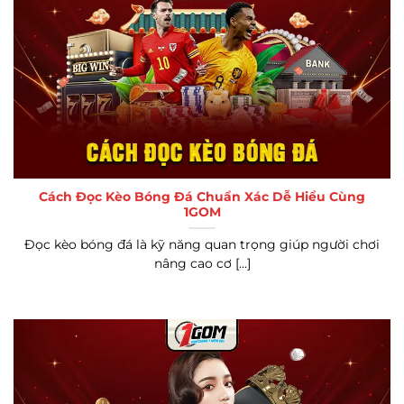
Cách Đọc Kèo Bóng Đá Chuẩn Xác Dễ Hiểu Cùng
1GOM
Đọc kèo bóng đá là kỹ năng quan trọng giúp người chơi
nâng cao cơ [...]