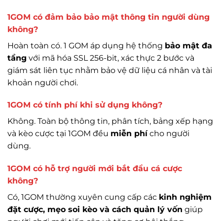
1GOM có đảm bảo bảo mật thông tin người dùng
không?
Hoàn toàn có. 1 GOM áp dụng hệ thống
bảo mật đa
tầng
với mã hóa SSL 256-bit, xác thực 2 bước và
giám sát liên tục nhằm bảo vệ dữ liệu cá nhân và tài
khoản người chơi.
1GOM có tính phí khi sử dụng không?
Không. Toàn bộ thông tin, phân tích, bảng xếp hạng
và kèo cược tại 1GOM đều
miễn phí
cho người
dùng.
1GOM có hỗ trợ người mới bắt đầu cá cược
không?
Có, 1GOM thường xuyên cung cấp các
kinh nghiệm
đặt cược, mẹo soi kèo và cách quản lý vốn
giúp