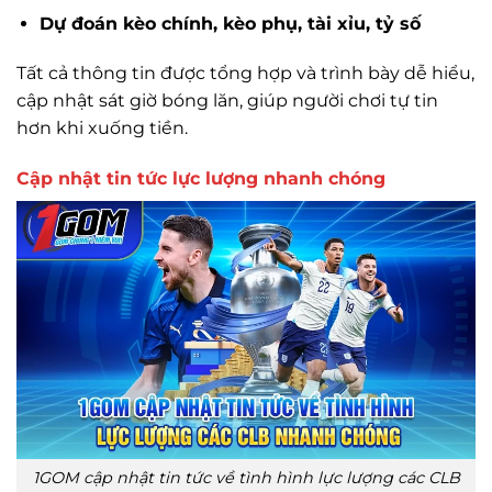
Dự đoán kèo chính, kèo phụ, tài xỉu, tỷ số
Tất cả thông tin được tổng hợp và trình bày dễ hiểu,
cập nhật sát giờ bóng lăn, giúp người chơi tự tin
hơn khi xuống tiền.
Cập nhật tin tức lực lượng nhanh chóng
1GOM cập nhật tin tức về tình hình lực lượng các CLB