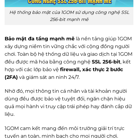
Hệ thống bảo mật của 1GOM sử dụng công nghệ SSL
256-bit mạnh mẽ
Bảo mật đa tầng mạnh mẽ
là nền tảng giúp 1GOM
xây dựng niềm tin vững chắc với cộng đồng người
chơi. Toàn bộ hệ thống dữ liệu và giao dịch tại 1GOM
đều được mã hóa bằng công nghệ
SSL 256-bit
, kết
hợp với các lớp bảo vệ
firewall, xác thực 2 bước
(2FA)
và giám sát an ninh 24/7.
Nhờ đó, mọi thông tin cá nhân và tài khoản người
dùng đều được bảo vệ tuyệt đối, ngăn chặn hiệu
quả mọi hành vi truy cập trái phép hay đánh cắp dữ
liệu.
1GOM cam kết mang đến môi trường giải trí trực
tuyến an toàn, minh bạch cho mọi người chơi.