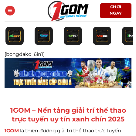
Bỏ
CHƠI
qua
NGAY
nội
dung
[bongdako_6in1]
1GOM – Nền tảng giải trí thể thao
trực tuyến uy tín xanh chín 2025
1GOM
là thiên đường giải trí thể thao trực tuyến