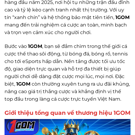
hàng đầu năm 2025, nơi hội tụ những trận đấu đỉnh
cao và tỷ lệ kèo cạnh tranh nhất thị trường. Với uy
tín “xanh chín” và hệ thống bảo mật tiên tiến,
1GOM
mang đến trải nghiệm cá cược an toàn, minh bạch
và trọn vẹn cảm xúc cho người chơi.
Bước vào
1GOM
, bạn sẽ đắm chìm trong thế giới cá
cược thể thao sôi động, từ bóng đá, bóng rổ, tennis
cho tới eSports hấp dẫn. Nền tảng được tối ưu tốc
độ, giao diện trực quan và hỗ trợ đa thiết bị giúp
người chơi dễ dàng đặt cược mọi lúc, mọi nơi. Đặc
biệt,
1GOM
còn thường xuyên tung ra ưu đãi khủng,
nâng cao giá trị thắng cược và khẳng định vị thế
top đầu trong làng cá cược trực tuyến Việt Nam.
Giới thiệu tổng quan về thương hiệu 1GOM