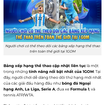
Người chơi có thể theo dõi các bảng xếp hạng thể thao
trên toàn thế giới tại 1GOM
Bảng xếp hạng thể thao cập nhật liên tục
là một
trong những
tính năng nổi bật nhất của 1GOM
. Tại
đây, người chơi dễ dàng theo dõi thứ hạng mới nhất
của các giải đấu hàng đầu như
bóng đá Ngoại
hạng Anh, La Liga, Serie A
, đua xe
Formula 1
, và
tennis ATP/WTA.