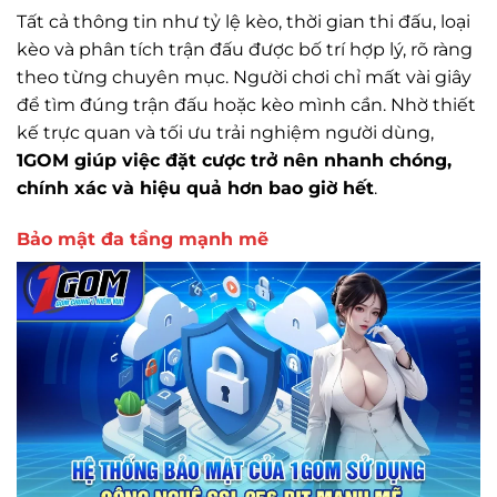
Tất cả thông tin như tỷ lệ kèo, thời gian thi đấu, loại
kèo và phân tích trận đấu được bố trí hợp lý, rõ ràng
theo từng chuyên mục. Người chơi chỉ mất vài giây
để tìm đúng trận đấu hoặc kèo mình cần. Nhờ thiết
kế trực quan và tối ưu trải nghiệm người dùng,
1GOM giúp việc đặt cược trở nên nhanh chóng,
chính xác và hiệu quả hơn bao giờ hết
.
Bảo mật đa tầng mạnh mẽ