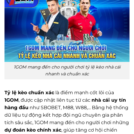
1GOM mang đến cho người chơi tỷ lệ kèo nhà cái
nhanh và chuẩn xác
Tỷ lệ kèo chuẩn xác
là điểm mạnh cốt lõi của
1GOM
, được cập nhật liên tục từ các
nhà cái uy tín
hàng đầu
như SBOBET, M88, W88,… Bằng hệ thống
dữ liệu tự động kết hợp đội ngũ chuyên gia phân
tích sâu sắc, 1GOM mang đến cho người chơi những
dự đoán kèo chính xác
, giúp tăng cơ hội chiến