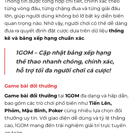
Thông tin được tổng hợp chi tiết, chính xác theo
từng vòng đấu, từng chặng đua và từng giải đấu
lớn, giúp người dùng không bỏ lỡ bất kỳ diễn biến
quan trọng nào. Nhờ vậy, người chơi có thể dễ dàng
đưa ra quyết định đặt cược dựa trên dữ liệu
thống
kê và bảng xếp hạng chuẩn xác
.
1GOM – Cập nhật bảng xếp hạng
thể thao nhanh chóng, chính xác,
hỗ trợ tối đa người chơi cá cược!
Game bài đổi thưởng
Game bài đổi thưởng
tại
1GOM
đa dạng và hấp dẫn,
bao gồm các trò chơi phổ biến như
Tiến Lên,
Phỏm, Mậu Binh, Poker
cùng nhiều lựa chọn đổi
thưởng uy tín. Với giao diện dễ dùng và tỷ lệ thắng
cao, 1GOM mang đến trải nghiệm giải trí trực tuyến
an toàn.