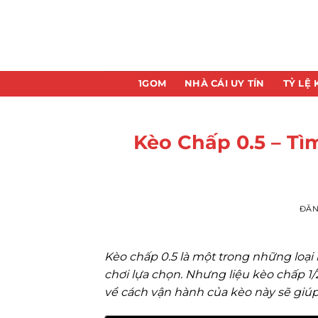
Bỏ
qua
nội
dung
1GOM
NHÀ CÁI UY TÍN
TỶ LỆ
Kèo Chấp 0.5 – Tì
ĐĂ
Kèo chấp 0.5 là một trong những loại
chơi lựa chọn. Nhưng liệu kèo chấp 1
về cách vận hành của kèo này sẽ giú