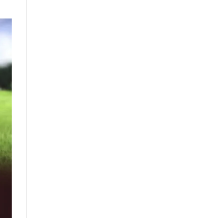
Giỏi
Như
Các
Cao
Thủ