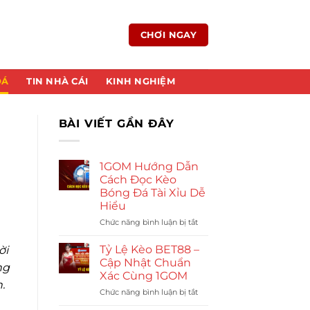
CHƠI NGAY
ĐÁ
TIN NHÀ CÁI
KINH NGHIỆM
BÀI VIẾT GẦN ĐÂY
1GOM Hướng Dẫn
Cách Đọc Kèo
Bóng Đá Tài Xỉu Dễ
Hiểu
Chức năng bình luận bị tắt
ở
1GOM
Hướng
Tỷ Lệ Kèo BET88 –
ời
Dẫn
Cập Nhật Chuẩn
ng
Cách
Xác Cùng 1GOM
Đọc
.
Chức năng bình luận bị tắt
ở
Kèo
Tỷ
Bóng