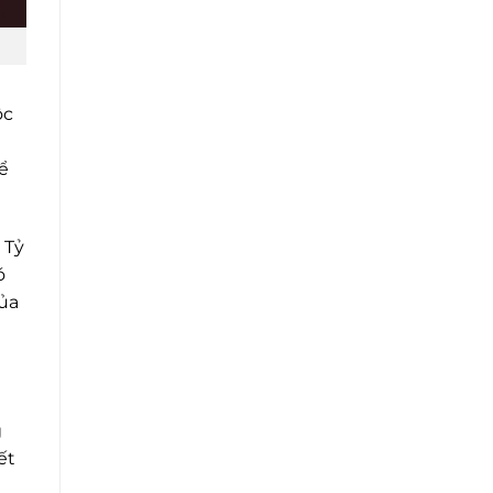
ộc
để
 Tỷ
ó
ủa
g
ết