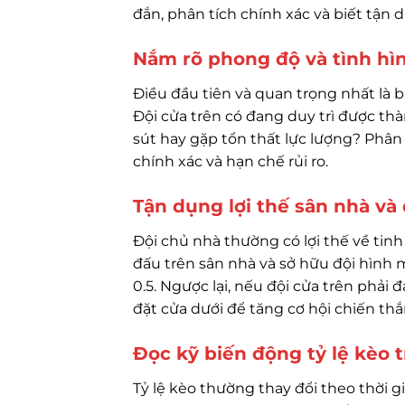
đắn, phân tích chính xác và biết tận 
Nắm rõ phong độ và tình hì
Điều đầu tiên và quan trọng nhất là b
Đội cửa trên có đang duy trì được th
sút hay gặp tổn thất lực lượng? Phân
chính xác và hạn chế rủi ro.
Tận dụng lợi thế sân nhà và 
Đội chủ nhà thường có lợi thế về tinh 
đấu trên sân nhà và sở hữu đội hình m
0.5. Ngược lại, nếu đội cửa trên phải
đặt cửa dưới để tăng cơ hội chiến thắ
Đọc kỹ biến động tỷ lệ kèo t
Tỷ lệ kèo thường thay đổi theo thời g