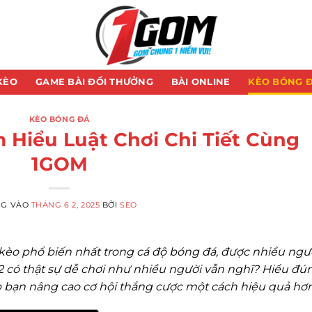
 KÈO
GAME BÀI ĐỔI THƯỞNG
BÀI ONLINE
KÈO BÓNG 
KÈO BÓNG ĐÁ
m Hiểu Luật Chơi Chi Tiết Cùng
1GOM
NG VÀO
THÁNG 6 2, 2025
BỞI
SEO
 kèo phổ biến nhất trong cá độ bóng đá, được nhiều ngư
/2 có thật sự dễ chơi như nhiều người vẫn nghĩ? Hiểu đú
p bạn nâng cao cơ hội thắng cược một cách hiệu quả hơn