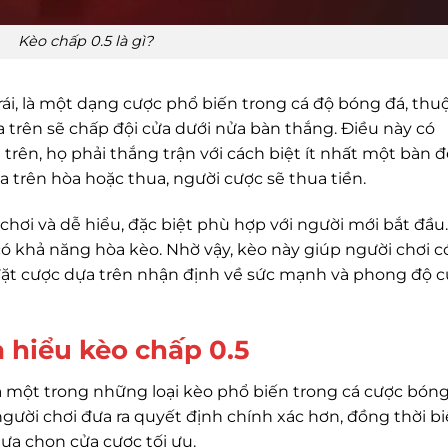
Kèo chấp 0.5 là gì?
trái, là một dạng cược phổ biến trong cá độ bóng đá, thu
a trên sẽ chấp đội cửa dưới nửa bàn thắng. Điều này có
 trên, họ phải thắng trận với cách biệt ít nhất một bàn 
a trên hòa hoặc thua, người cược sẽ thua tiền.
chơi và dễ hiểu, đặc biệt phù hợp với người mới bắt đầu.
có khả năng hòa kèo. Nhờ vậy, kèo này giúp người chơi c
đặt cược dựa trên nhận định về sức mạnh và phong độ c
à hiểu kèo chấp 0.5
, là một trong những loại kèo phổ biến trong cá cược bón
người chơi đưa ra quyết định chính xác hơn, đồng thời bi
lựa chọn cửa cược tối ưu.