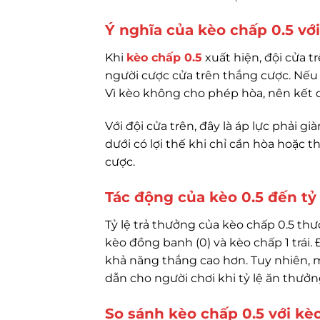
Ý nghĩa của kèo chấp 0.5 với
Khi
kèo chấp 0.5
xuất hiện, đội cửa tr
người cược cửa trên thắng cược. Nếu 
Vì kèo không cho phép hòa, nên kết q
Với đội cửa trên, đây là áp lực phải g
dưới có lợi thế khi chỉ cần hòa hoặc 
cược.
Tác động của kèo 0.5 đến tỷ
Tỷ lệ trả thưởng của kèo chấp 0.5 th
kèo đồng banh (0) và kèo chấp 1 trái.
khả năng thắng cao hơn. Tuy nhiên, m
dẫn cho người chơi khi tỷ lệ ăn thưởn
So sánh kèo chấp 0.5 với kèo 