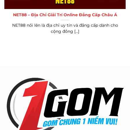
NET88 – Địa Chỉ Giải Trí Online Đẳng Cấp Châu Á
NET88 nổi lên là địa chỉ uy tín và đẳng cấp dành cho
cộng đồng [...]