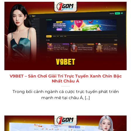
V9BET – Sân Chơi Giải Trí Trực Tuyến Xanh Chín Bậc
Nhất Châu Á
Trong bối cảnh ngành cá cược trực tuyến phát triển
mạnh mẽ tại châu Á, [...]