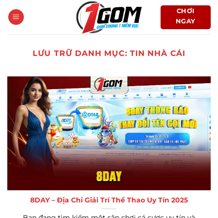
Bỏ
CHƠI
qua
NGAY
nội
dung
LƯU TRỮ DANH MỤC:
TIN NHÀ CÁI
8DAY – Địa Chỉ Giải Trí Thể Thao Uy Tín 2025
Bạn đang tìm kiếm một sân chơi cá cược uy tín và