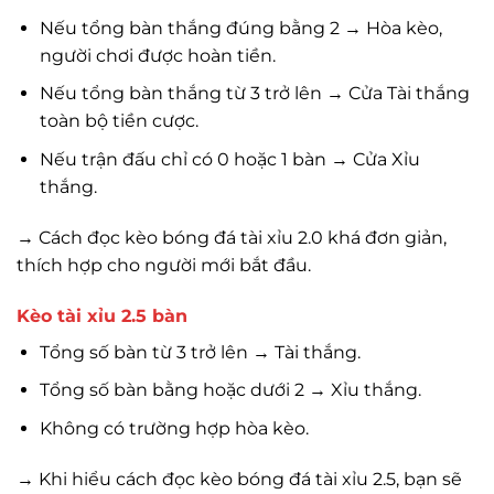
Nếu tổng bàn thắng đúng bằng 2 → Hòa kèo,
người chơi được hoàn tiền.
Nếu tổng bàn thắng từ 3 trở lên → Cửa Tài thắng
toàn bộ tiền cược.
Nếu trận đấu chỉ có 0 hoặc 1 bàn → Cửa Xỉu
thắng.
→ Cách đọc kèo bóng đá tài xỉu 2.0 khá đơn giản,
thích hợp cho người mới bắt đầu.
Kèo tài xỉu 2.5 bàn
Tổng số bàn từ 3 trở lên → Tài thắng.
Tổng số bàn bằng hoặc dưới 2 → Xỉu thắng.
Không có trường hợp hòa kèo.
→ Khi hiểu cách đọc kèo bóng đá tài xỉu 2.5, bạn sẽ