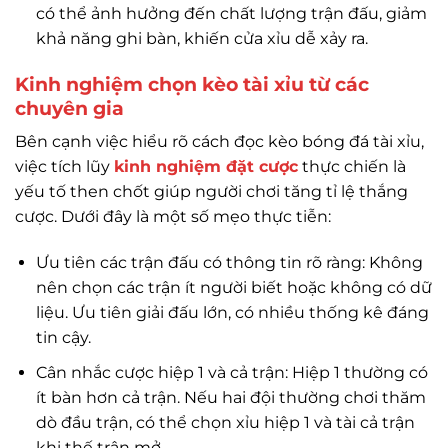
có thể ảnh hưởng đến chất lượng trận đấu, giảm
khả năng ghi bàn, khiến cửa xỉu dễ xảy ra.
Kinh nghiệm chọn kèo tài xỉu từ các
chuyên gia
Bên cạnh việc hiểu rõ cách đọc kèo bóng đá tài xỉu,
việc tích lũy
kinh nghiệm đặt cược
thực chiến là
yếu tố then chốt giúp người chơi tăng tỉ lệ thắng
cược. Dưới đây là một số mẹo thực tiễn:
Ưu tiên các trận đấu có thông tin rõ ràng: Không
nên chọn các trận ít người biết hoặc không có dữ
liệu. Ưu tiên giải đấu lớn, có nhiều thống kê đáng
tin cậy.
Cân nhắc cược hiệp 1 và cả trận: Hiệp 1 thường có
ít bàn hơn cả trận. Nếu hai đội thường chơi thăm
dò đầu trận, có thể chọn xỉu hiệp 1 và tài cả trận
khi thế trận mở.