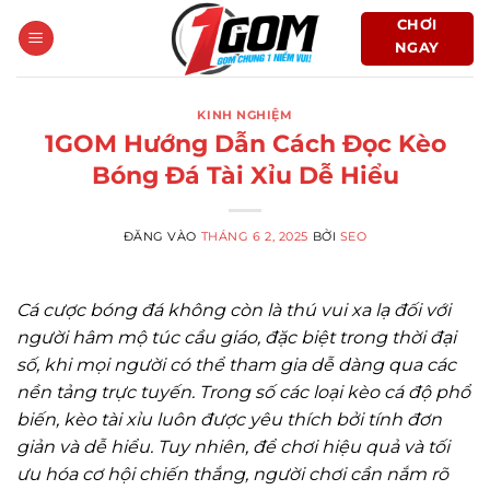
Bỏ
CHƠI
qua
NGAY
nội
dung
KINH NGHIỆM
1GOM Hướng Dẫn Cách Đọc Kèo
Bóng Đá Tài Xỉu Dễ Hiểu
ĐĂNG VÀO
THÁNG 6 2, 2025
BỞI
SEO
Cá cược bóng đá không còn là thú vui xa lạ đối với
người hâm mộ túc cầu giáo, đặc biệt trong thời đại
số, khi mọi người có thể tham gia dễ dàng qua các
nền tảng trực tuyến. Trong số các loại kèo cá độ phổ
biến, kèo tài xỉu luôn được yêu thích bởi tính đơn
giản và dễ hiểu. Tuy nhiên, để chơi hiệu quả và tối
ưu hóa cơ hội chiến thắng, người chơi cần nắm rõ