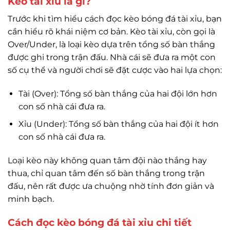
Kèo tài xỉu là gì?
Trước khi tìm hiểu cách đọc kèo bóng đá tài xỉu, bạn
cần hiểu rõ khái niệm cơ bản. Kèo tài xỉu, còn gọi là
Over/Under, là loại kèo dựa trên tổng số bàn thắng
được ghi trong trận đấu. Nhà cái sẽ đưa ra một con
số cụ thể và người chơi sẽ đặt cược vào hai lựa chọn:
Tài (Over): Tổng số bàn thắng của hai đội lớn hơn
con số nhà cái đưa ra.
Xỉu (Under): Tổng số bàn thắng của hai đội ít hơn
con số nhà cái đưa ra.
Loại kèo này không quan tâm đội nào thắng hay
thua, chỉ quan tâm đến số bàn thắng trong trận
đấu, nên rất được ưa chuộng nhờ tính đơn giản và
minh bạch.
Cách đọc kèo bóng đá tài xỉu chi tiết