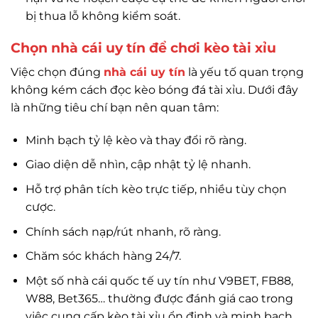
bị thua lỗ không kiểm soát.
Chọn nhà cái uy tín để chơi kèo tài xỉu
Việc chọn đúng
nhà cái uy tín
là yếu tố quan trọng
không kém cách đọc kèo bóng đá tài xỉu. Dưới đây
là những tiêu chí bạn nên quan tâm:
Minh bạch tỷ lệ kèo và thay đổi rõ ràng.
Giao diện dễ nhìn, cập nhật tỷ lệ nhanh.
Hỗ trợ phân tích kèo trực tiếp, nhiều tùy chọn
cược.
Chính sách nạp/rút nhanh, rõ ràng.
Chăm sóc khách hàng 24/7.
Một số nhà cái quốc tế uy tín như V9BET, FB88,
W88, Bet365… thường được đánh giá cao trong
việc cung cấp kèo tài xỉu ổn định và minh bạch.