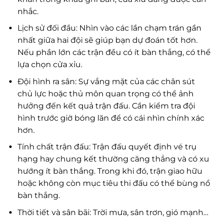
nhắc.
Lịch sử đối đầu: Nhìn vào các lần chạm trán gần
nhất giữa hai đội sẽ giúp bạn dự đoán tốt hơn.
Nếu phần lớn các trận đều có ít bàn thắng, có thể
lựa chọn cửa xỉu.
Đội hình ra sân: Sự vắng mặt của các chân sút
chủ lực hoặc thủ môn quan trọng có thể ảnh
hưởng đến kết quả trận đấu. Cần kiểm tra đội
hình trước giờ bóng lăn để có cái nhìn chính xác
hơn.
Tính chất trận đấu: Trận đấu quyết định vé trụ
hạng hay chung kết thường căng thẳng và có xu
hướng ít bàn thắng. Trong khi đó, trận giao hữu
hoặc không còn mục tiêu thi đấu có thể bùng nổ
bàn thắng.
Thời tiết và sân bãi: Trời mưa, sân trơn, gió mạnh…