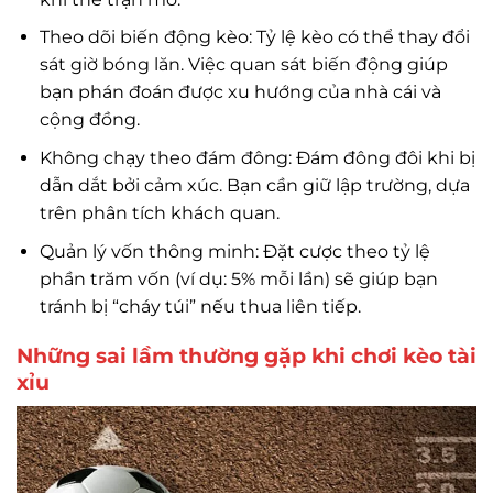
Theo dõi biến động kèo: Tỷ lệ kèo có thể thay đổi
sát giờ bóng lăn. Việc quan sát biến động giúp
bạn phán đoán được xu hướng của nhà cái và
cộng đồng.
Không chạy theo đám đông: Đám đông đôi khi bị
dẫn dắt bởi cảm xúc. Bạn cần giữ lập trường, dựa
trên phân tích khách quan.
Quản lý vốn thông minh: Đặt cược theo tỷ lệ
phần trăm vốn (ví dụ: 5% mỗi lần) sẽ giúp bạn
tránh bị “cháy túi” nếu thua liên tiếp.
Những sai lầm thường gặp khi chơi kèo tài
xỉu