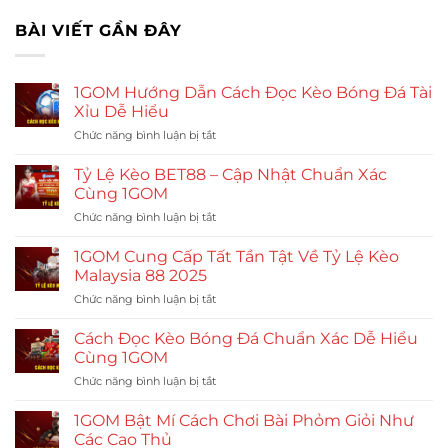
BÀI VIẾT GẦN ĐÂY
1GOM Hướng Dẫn Cách Đọc Kèo Bóng Đá Tài
Xỉu Dễ Hiểu
Chức năng bình luận bị tắt
ở
1GOM
Hướng
Tỷ Lệ Kèo BET88 – Cập Nhật Chuẩn Xác
Dẫn
Cùng 1GOM
Cách
Chức năng bình luận bị tắt
ở
Đọc
Tỷ
Kèo
Lệ
1GOM Cung Cấp Tất Tần Tật Về Tỷ Lệ Kèo
Bóng
Kèo
Đá
Malaysia 88 2025
BET88
Tài
Chức năng bình luận bị tắt
ở
–
Xỉu
1GOM
Cập
Dễ
Cung
Cách Đọc Kèo Bóng Đá Chuẩn Xác Dễ Hiểu
Nhật
Hiểu
Cấp
Chuẩn
Cùng 1GOM
Tất
Xác
Chức năng bình luận bị tắt
ở
Tần
Cùng
Cách
Tật
1GOM
Đọc
1GOM Bật Mí Cách Chơi Bài Phỏm Giỏi Như
Về
Kèo
Tỷ
Các Cao Thủ