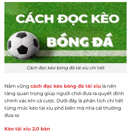
Cách đọc kèo bóng đá tài xỉu chi tiết
Nắm vững
cách đọc kèo bóng đá tài xỉu
là nền
tảng quan trọng giúp người chơi đưa ra quyết định
chính xác khi cá cược. Dưới đây là phân tích chi tiết
từng mức kèo tài xỉu phổ biến mà nhà cái thường
đưa ra:
Kèo tài xỉu 2.0 bàn