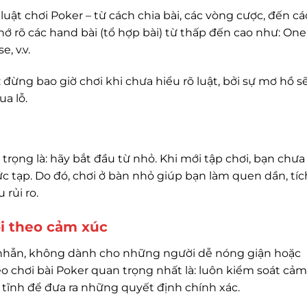
uật chơi Poker – từ cách chia bài, các vòng cược, đến c
nhớ rõ các hand bài (tổ hợp bài) từ thấp đến cao như: One
e, v.v.
đừng bao giờ chơi khi chưa hiểu rõ luật, bởi sự mơ hồ s
a lỗ.
trọng là: hãy bắt đầu từ nhỏ. Khi mới tập chơi, bạn chưa
c tạp. Do đó, chơi ở bàn nhỏ giúp bạn làm quen dần, tíc
rủi ro.
ơi theo cảm xúc
ên nhẫn, không dành cho những người dễ nóng giận hoặc
chơi bài Poker quan trọng nhất là: luôn kiểm soát cảm
 tĩnh để đưa ra những quyết định chính xác.