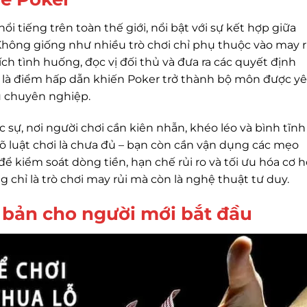
nổi tiếng trên toàn thế giới, nổi bật với sự kết hợp giữa
 Không giống như nhiều trò chơi chỉ phụ thuộc vào may r
ch tình huống, đọc vị đối thủ và đưa ra các quyết định
h là điểm hấp dẫn khiến Poker trở thành bộ môn được y
đấu chuyên nghiệp.
c sự, nơi người chơi cần kiên nhẫn, khéo léo và bình tĩnh
rõ luật chơi là chưa đủ – bạn còn cần vận dụng các mẹo
 kiểm soát dòng tiền, hạn chế rủi ro và tối ưu hóa cơ h
g chỉ là trò chơi may rủi mà còn là nghệ thuật tư duy.
 bản cho người mới bắt đầu