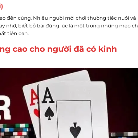
)
o đến cùng. Nhiều người mới chơi thường tiếc nuối và
. Hãy nhớ, biết bỏ bài đúng lúc là một trong những mẹo ch
ất tiền oan.
ng cao cho người đã có kinh