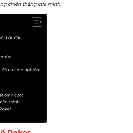
ng chiến thắng của mình.
ới bắt đầu
ảm xúc
i đã có kinh nghiệm
ết định cược
 cần tránh
 Poker
về Poker