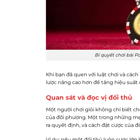
Bí quyết chơi bài 
Khi bạn đã quen với luật chơi và cách
lược nâng cao hơn để tăng hiệu suất 
Quan sát và đọc vị đối thủ
Một người chơi giỏi không chỉ biết ch
của đối phương. Một trong những mẹo 
ra quyết định, và cách đặt cược của đ
Ví dụ: nếu một đối thủ luôn cược lớn 