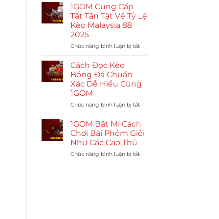
Lệ
Đá
1GOM Cung Cấp
Kèo
Tài
Tất Tần Tật Về Tỷ Lệ
BET88
Xỉu
Kèo Malaysia 88
–
Dễ
2025
Cập
Hiểu
Nhật
Chức năng bình luận bị tắt
ở
Chuẩn
1GOM
Xác
Cung
Cách Đọc Kèo
Cùng
Cấp
Bóng Đá Chuẩn
1GOM
Tất
Xác Dễ Hiểu Cùng
Tần
1GOM
Tật
Về
Chức năng bình luận bị tắt
ở
Tỷ
Cách
Lệ
Đọc
1GOM Bật Mí Cách
Kèo
Kèo
Chơi Bài Phỏm Giỏi
Malaysia
Bóng
Như Các Cao Thủ
88
Đá
Chức năng bình luận bị tắt
2025
ở
Chuẩn
1GOM
Xác
Bật
Dễ
Mí
Hiểu
Cách
Cùng
Chơi
1GOM
Bài
Phỏm