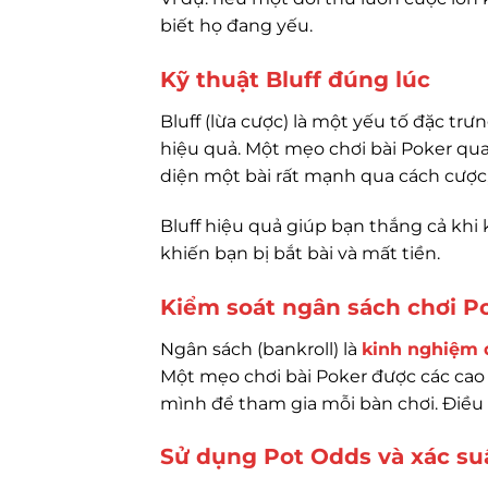
biết họ đang yếu.
Kỹ thuật Bluff đúng lúc
Bluff (lừa cược) là một yếu tố đặc tr
hiệu quả. Một mẹo chơi bài Poker quan 
diện một bài rất mạnh qua cách cược,
Bluff hiệu quả giúp bạn thắng cả kh
khiến bạn bị bắt bài và mất tiền.
Kiểm soát ngân sách chơi P
Ngân sách (bankroll) là
kinh nghiệm 
Một mẹo chơi bài Poker được các cao 
mình để tham gia mỗi bàn chơi. Điều nà
Sử dụng Pot Odds và xác su