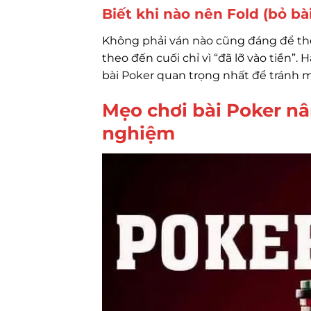
Biết khi nào nên Fold (bỏ bài
Không phải ván nào cũng đáng để the
theo đến cuối chỉ vì “đã lỡ vào tiền”
bài Poker quan trọng nhất để tránh m
Mẹo chơi bài Poker nâ
nghiệm