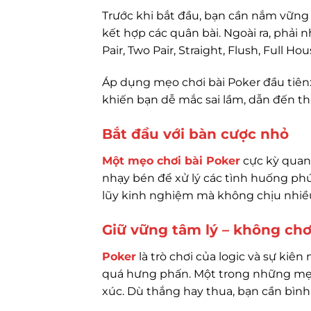
Trước khi bắt đầu, bạn cần nắm vững l
kết hợp các quân bài. Ngoài ra, phải 
Pair, Two Pair, Straight, Flush, Full Hous
Áp dụng mẹo chơi bài Poker đầu tiên: 
khiến bạn dễ mắc sai lầm, dẫn đến thu
Bắt đầu với bàn cược nhỏ
Một mẹo chơi bài Poker
cực kỳ quan 
nhạy bén để xử lý các tình huống phứ
lũy kinh nghiệm mà không chịu nhiều 
Giữ vững tâm lý – không ch
Poker
là trò chơi của logic và sự ki
quá hưng phấn. Một trong những mẹo 
xúc. Dù thắng hay thua, bạn cần bình