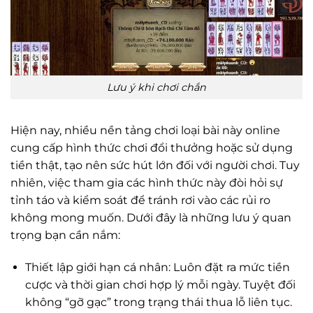
Lưu ý khi chơi chắn
Hiện nay, nhiều nền tảng chơi loại bài này online
cung cấp hình thức chơi đổi thưởng hoặc sử dụng
tiền thật, tạo nên sức hút lớn đối với người chơi. Tuy
nhiên, việc tham gia các hình thức này đòi hỏi sự
tỉnh táo và kiểm soát để tránh rơi vào các rủi ro
không mong muốn. Dưới đây là những lưu ý quan
trọng bạn cần nắm:
Thiết lập giới hạn cá nhân: Luôn đặt ra mức tiền
cược và thời gian chơi hợp lý mỗi ngày. Tuyệt đối
không “gỡ gạc” trong trạng thái thua lỗ liên tục.