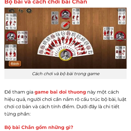
Bộ bài và cách chơi bài Chắn
Cách chơi và bộ bài trong game
Để tham gia
game bai doi thuong
này một cách
hiệu quả, người chơi cần nắm rõ cấu trúc bộ bài, luật
chơi cơ bản và cách tính điểm. Dưới đây là chi tiết
từng phần:
Bộ bài Chắn gồm những gì?