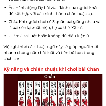
Ăn: Hành động lấy bài vừa đánh của người khác
để kết hợp với bài mình thành chắn hoặc cạ.
Chíu: Khi người chơi có 3 quân bài giống nhau và
lá bài còn lại xuất hiện, họ có thể “Chíu”.
Ù láo: Ù sai luật hoặc không đủ điều kiện ù.
Việc ghi nhớ các thuật ngữ này sẽ giúp người mới
nhanh chóng nắm bắt luật và tiến bộ hơn trong
cách chơi.
Kỹ năng và chiến thuật khi chơi bài Chắn