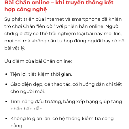
Bài Chắn online – khi truyền thống kết
hợp công nghệ
Sự phát triển của internet và smartphone đã khiến
trò chơi Chắn “lên đời” với phiên bản online. Người
chơi giờ đây có thể trải nghiệm loại bài này mọi lúc,
mọi nơi mà không cần tụ họp đông người hay có bộ
bài vật lý.
Ưu điểm của bài Chắn online:
Tiện lợi, tiết kiệm thời gian.
Giao diện đẹp, dễ thao tác, có hướng dẫn chi tiết
cho người mới.
Tính năng đấu trường, bảng xếp hạng giúp tăng
phần hấp dẫn.
Không lo gian lận, có hệ thống kiểm tra công
bằng.