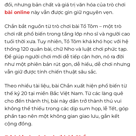
đổi, nhưng bản chất và giá trị văn hóa của trò chơi
bài online
này vẫn được gìn giữ nguyên vẹn.
Chắn bắt nguồn từ trò chơi bài Tổ Tôm – một trò
chơi rất phổ biến trong tầng lớp nho sĩ và người cao
tuổi thời xưa. Tuy nhiên, Tổ Tôm khá khó học với hệ
thống 120 quân bài, chữ Nho và luật chơi phức tạp.
Để giúp người chơi mới dễ tiếp cận hơn, nó ra đời
như một phiên bản rút gọn, dễ hiểu, dễ chơi nhưng
vẫn giữ được tính chiến thuật sâu sắc.
Theo nhiều tài liệu, bài Chắn xuất hiện phổ biến từ
thế kỷ 20 tại miền Bắc Việt Nam. Từ các làng quê
cho đến thành thị, bài này dần trở thành thú vui
không thể thiếu trong các dịp sum họp, lễ Tết, góp
phần tạo nên một không gian giao lưu, gắn kết
cộng đồng.