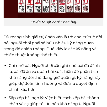
Chiến thuật chơi Chắn hay
Dù mang tính giải trí, Chắn vẫn là trò chơi trí tuệ đòi
hỏi người chơi phải sở hữu nhiều kỹ năng quan
trọng để chiến thắng. Dưới đây là các kỹ năng và
chiến thuật không thể thiếu:
Ghi nhớ bài: Người chơi cần ghi nhớ bài đã đánh
ra, bài đã ăn và quân bài xuất hiện để phân tích
khả năng đối thủ đang giữ quân gì. Kỹ năng này
giúp dự đoán tình huống và đưa ra quyết định
chính xác hơn.
Sắp xếp bài hợp lý: Việc biết cách xếp bài thành
chắn và cạ giúp tối ưu hóa khả năng ù. Người