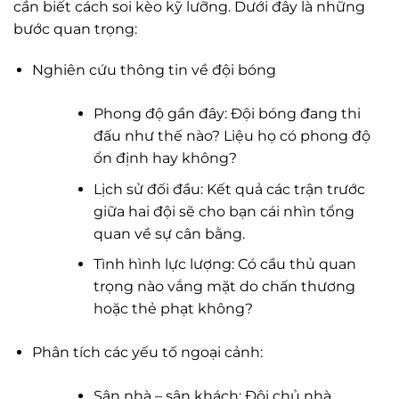
cần biết cách soi kèo kỹ lưỡng. Dưới đây là những
bước quan trọng:
Nghiên cứu thông tin về đội bóng
Phong độ gần đây: Đội bóng đang thi
đấu như thế nào? Liệu họ có phong độ
ổn định hay không?
Lịch sử đối đầu: Kết quả các trận trước
giữa hai đội sẽ cho bạn cái nhìn tổng
quan về sự cân bằng.
Tình hình lực lượng: Có cầu thủ quan
trọng nào vắng mặt do chấn thương
hoặc thẻ phạt không?
Phân tích các yếu tố ngoại cảnh:
Sân nhà – sân khách: Đội chủ nhà