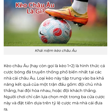
Khái niệm kèo châu Âu
Kèo châu Âu (hay còn gọi là kèo 1×2) là hình thức cá
cược bóng đá truyền thống phổ biến nhất tại các
nhà cái châu Âu. Loại kèo này tập trung vào ba khả
năng kết quả của một trận đấu gồm: đội chủ nhà
thắng, hai đội hòa nhau, hoặc đội khách thắng.
Người chơi chỉ cần lựa chọn một trong ba cửa cược
này và đặt tiền dựa trên tỷ lệ cược mà nhà cái đưa
ra.