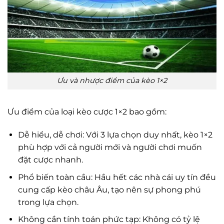
Ưu và nhược điểm của kèo 1×2
Ưu điểm của loại kèo cược 1×2 bao gồm:
Dễ hiểu, dễ chơi: Với 3 lựa chọn duy nhất, kèo 1×2
phù hợp với cả người mới và người chơi muốn
đặt cược nhanh.
Phổ biến toàn cầu: Hầu hết các nhà cái uy tín đều
cung cấp kèo châu Âu, tạo nên sự phong phú
trong lựa chọn.
Không cần tính toán phức tạp: Không có tỷ lệ