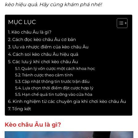
kèo hiệu quả. Hãy cùng khám phá nhé!
MỤC LỤC
Kèo châu Âu là gì?
Cách đọc kèo châu Âu cơ bản
Ưu và nhược điểm của kèo châu Âu
Cách soi kèo châu Âu hiệu quả
Các lưu ý khi chơi kèo châu Âu
Quản lý vốn cược một cách khoa học
Tránh cược theo cảm tính
Cập nhật thông tin trước trận đấu
Lựa chọn thời điểm đặt cược hợp lý
Hạn chế quá tin tưởng vào cửa hòa
Kinh nghiệm từ các chuyên gia khi chơi kèo châu Âu
Tổng kết
Kèo châu Âu là gì?