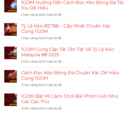
1GOM Hướng Dẫn Cách Đọc Kèo Bóng Đá Tài
Xỉu Dễ Hiểu
Chức năng bình luận bị tắt
ở
1GOM
Hướng
Tỷ Lệ Kèo BET88 – Cập Nhật Chuẩn Xác
Dẫn
Cùng 1GOM
Cách
Chức năng bình luận bị tắt
ở
Đọc
Tỷ
Kèo
Lệ
1GOM Cung Cấp Tất Tần Tật Về Tỷ Lệ Kèo
Bóng
Kèo
Đá
Malaysia 88 2025
BET88
Tài
Chức năng bình luận bị tắt
ở
–
Xỉu
1GOM
Cập
Dễ
Cung
Cách Đọc Kèo Bóng Đá Chuẩn Xác Dễ Hiểu
Nhật
Hiểu
Cấp
Chuẩn
Cùng 1GOM
Tất
Xác
Chức năng bình luận bị tắt
ở
Tần
Cùng
Cách
Tật
1GOM
Đọc
1GOM Bật Mí Cách Chơi Bài Phỏm Giỏi Như
Về
Kèo
Tỷ
Các Cao Thủ
Bóng
Lệ
Chức năng bình luận bị tắt
ở
Đá
Kèo
1GOM
Chuẩn
Malaysia
Bật
Xác
88
Mí
Dễ
2025
Cách