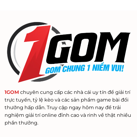
Hiểu
Chơi
Cùng
Bài
1GOM
Phỏm
Giỏi
Như
Các
Cao
Thủ
1GOM
chuyên cung cấp các nhà cái uy tín để giải trí
trực tuyến, tỷ lệ kèo và các sản phẩm game bài đổi
thưởng hấp dẫn. Truy cập ngay hôm nay để trải
nghiệm giải trí online đỉnh cao và rinh về thật nhiều
phần thưởng.