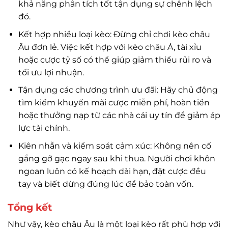
khả năng phân tích tốt tận dụng sự chênh lệch
đó.
Kết hợp nhiều loại kèo: Đừng chỉ chơi kèo châu
Âu đơn lẻ. Việc kết hợp với kèo châu Á, tài xỉu
hoặc cược tỷ số có thể giúp giảm thiểu rủi ro và
tối ưu lợi nhuận.
Tận dụng các chương trình ưu đãi: Hãy chủ động
tìm kiếm khuyến mãi cược miễn phí, hoàn tiền
hoặc thưởng nạp từ các nhà cái uy tín để giảm áp
lực tài chính.
Kiên nhẫn và kiểm soát cảm xúc: Không nên cố
gắng gỡ gạc ngay sau khi thua. Người chơi khôn
ngoan luôn có kế hoạch dài hạn, đặt cược đều
tay và biết dừng đúng lúc để bảo toàn vốn.
Tổng kết
Như vậy, kèo châu Âu là một loại kèo rất phù hợp với